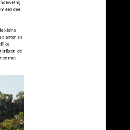
 hoewel hij
em een deel
e kleine
rsplanten en
lijke
krijgen, de
omen met