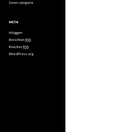
Geen categorie
META
Inloggen
Berichten
RSS
Reacties
RSS
WordPress.org