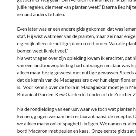
jullie regelen, die meer van planten weet.” Daarna liep hij 
iemand anders te halen.
Even later was er een andere gids gekomen, dat was iema
staf. Hij wist wat meer van de planten, maar zei naar enige 
eigenlijk alleen de nuttige planten en bomen. Van alle plan
bomen weet ik niet veel.”
Na wat vragen over zijn opleiding kwam ik erachter, dat hij
van een landbouwopleiding had ontvangen en daar was hij 
alleen maar bezig geweest met nuttige gewassen. Steeds w
dat de kennis van de Madagassiers over hun eigen flora e
is. Voor kennis over de flora in Madagaskar moet je in Mi
Botanical Garden, Kew Garden in Londen of de Zuricher Zo
Na de rondleiding van een uur, waar we toch wat planten 
kennen, gingen we naar het restaurant naast de receptie.
we alleen macaroni of spaghetti krijgen. We namen er all
bord Macaroni met peulen en kaas. Onze eerste gids zat n