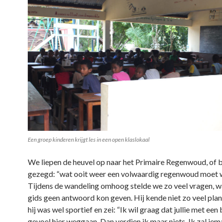
Een groep kinderen krijgt les in een open klaslokaal
We liepen de heuvel op naar het Primaire Regenwoud, of 
gezegd: “wat ooit weer een volwaardig regenwoud moet 
Tijdens de wandeling omhoog stelde we zo veel vragen, 
gids geen antwoord kon geven. Hij kende niet zo veel pla
hij was wel sportief en zei: “Ik wil graag dat jullie met ee
gevoel hier weggaan. Dan verdien ik maar niets. Ik zal ie