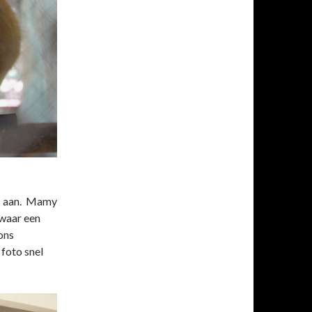
ds aan. Mamy
waar een
ons
 foto snel