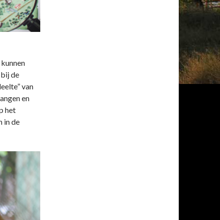
u kunnen
bij de
deelte” van
langen en
p het
 in de