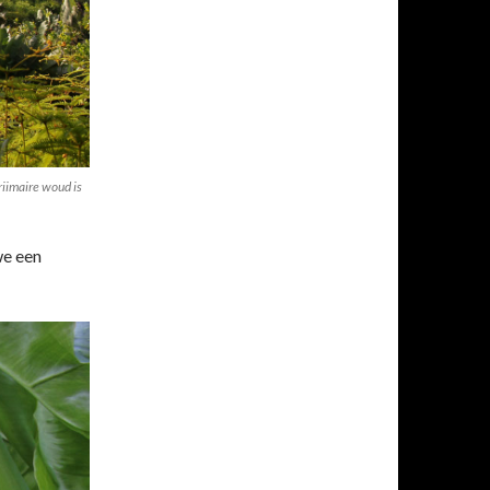
riimaire woud is
we een