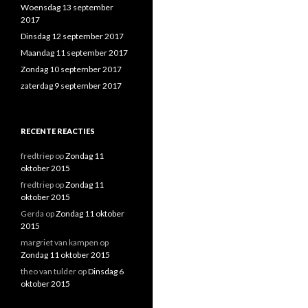
n
Woensdag 13 september
a
2017
a
Dinsdag 12 september 2017
r
Maandag 11 september 2017
:
Zondag 10 september 2017
zaterdag 9 september 2017
RECENTE REACTIES
fredtriep
op
Zondag 11
oktober 2015
fredtriep
op
Zondag 11
oktober 2015
Gerda
op
Zondag 11 oktober
2015
margriet van kampen
op
Zondag 11 oktober 2015
theo van tulder
op
Dinsdag 6
oktober 2015