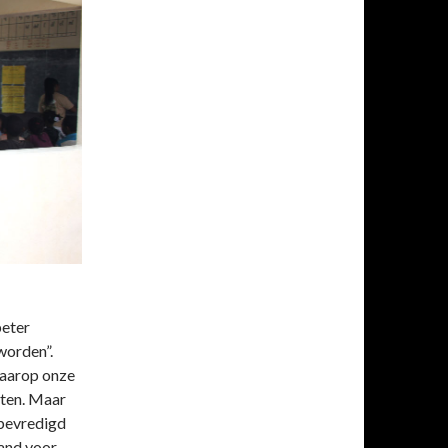
beter
worden”.
waarop onze
nten. Maar
n bevredigd
mand voor