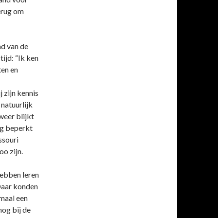
terug om
nd van de
tijd: “Ik ken
ten en
 zijn kennis
natuurlijk
eer blijkt
rg beperkt
ssouri
o zijn.
hebben leren
 Daar konden
emaal een
og bij de