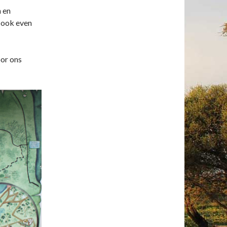
n en
 ook even
oor ons