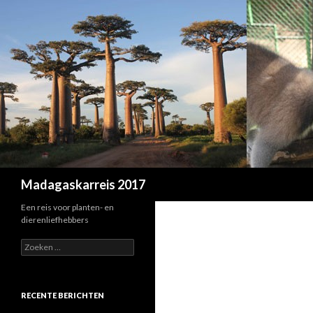
Zoeken
Madagaskarreis 2017
Een reis voor planten- en
dierenliefhebbers
Z
o
e
k
e
RECENTE BERICHTEN
n