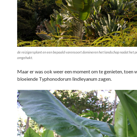
de reizigersplant en een bepaald varensoort domineren het landschap nadat het p
omgehakt.
Maar er was ook weer een moment om te genieten, toen 
bloeiende Typhonodorum lindleyanum zagen.