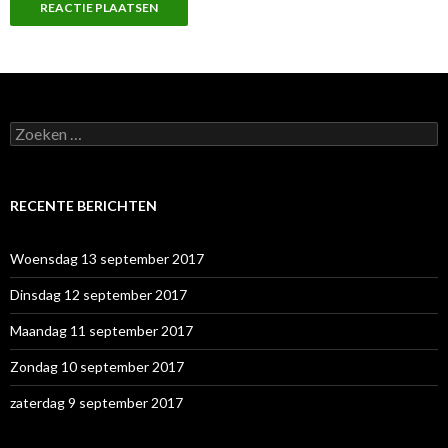
Z
o
e
k
e
RECENTE BERICHTEN
n
n
a
Woensdag 13 september 2017
a
r
Dinsdag 12 september 2017
:
Maandag 11 september 2017
Zondag 10 september 2017
zaterdag 9 september 2017