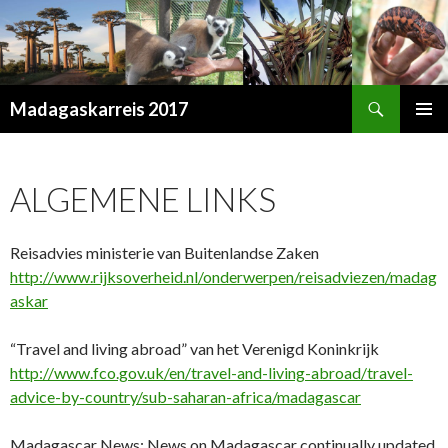
Zoeken
Madagaskarreis 2017
SPRING
PRIMAI
NAAR
MENU
INHOUD
ALGEMENE LINKS
Reisadvies ministerie van Buitenlandse Zaken
http://www.rijksoverheid.nl/onderwerpen/reisadviezen/madag
askar
“Travel and living abroad” van het Verenigd Koninkrijk
http://www.fco.gov.uk/en/travel-and-living-abroad/travel-
advice-by-country/sub-saharan-africa/madagascar
Madagascar News: News on Madagascar continually updated