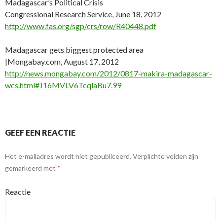
Madagascar’s Political Crisis
Congressional Research Service, June 18, 2012
http://www.fas.org/sgp/crs/row/R40448.pdf
Madagascar gets biggest protected area
|Mongabay.com, August 17, 2012
http://news.mongabay.com/2012/0817-makira-madagascar-
wcs.html#J16MVLV6TcqlaBu7.99
GEEF EEN REACTIE
Het e-mailadres wordt niet gepubliceerd.
Verplichte velden zijn
gemarkeerd met
*
Reactie